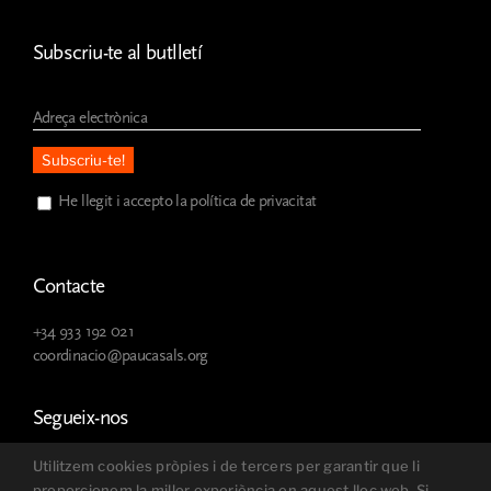
Subscriu-te al butlletí
He llegit i accepto la política de privacitat
Contacte
+34 933 192 021
coordinacio@paucasals.org
Segueix-nos
Utilitzem cookies pròpies i de tercers per garantir que li
proporcionem la millor experiència en aquest lloc web. Si