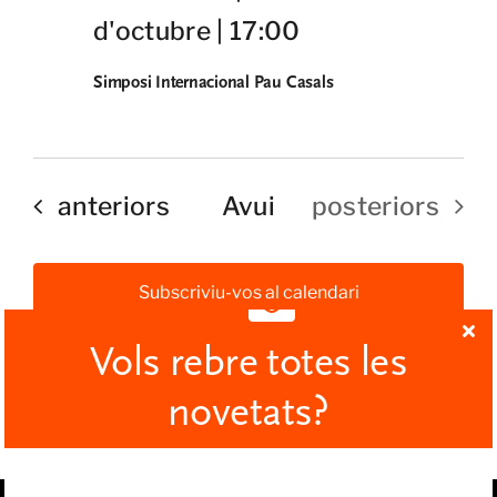
d'octubre | 17:00
Simposi Internacional Pau Casals
Esdeveniments
Esdeveniment
anteriors
Avui
posteriors
Subscriviu-vos al calendari
Vols rebre totes les
novetats?