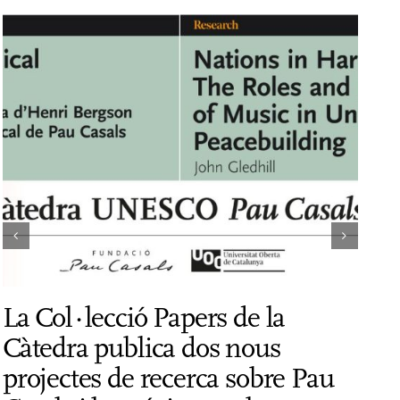
La Col·lecció Papers de la
El 
Càtedra publica dos nous
cod
projectes de recerca sobre Pau
UNE