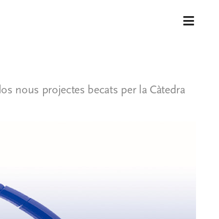
Toggl
Navig
 dos nous projectes becats per la Càtedra