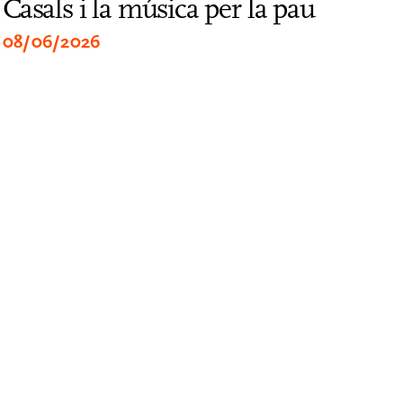
Casals i la música per la pau
Med
Bel
08/06/2026
27/0