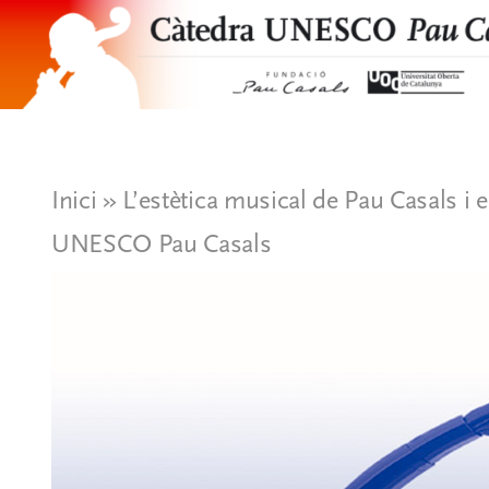
Skip
to
content
Presentació
Organització
Inici
»
L’estètica musical de Pau Casals i 
UNESCO Pau Casals
Projectes i recerca
Notícies
Publicacions i documents
Cat