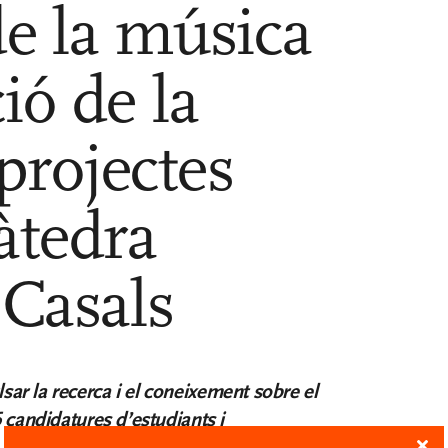
 de la música
ió de la
projectes
àtedra
Casals
ar la recerca i el coneixement sobre el
 candidatures d’estudiants i