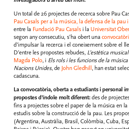
investigadors d’arreu del món.
Un total de 26 projectes de recerca sobre Pau Cas
Pau Casals per a la música, la defensa de la pau 
entre la
Fundació Pau Casals
i la
Universitat Obe
segon any consecutiu, s’ha obert una
convocatòri
d’impulsar la recerca i el coneixement sobre el ll
D’entre les propostes rebudes,
L’estètica musical
Magda Polo
, i
Els rols i les funcions de la música
Nacions Unides
, de
John Gledhill
, han estat sele
cadascuna.
La convocatòria, oberta a estudiants i personal i
propostes d’índole molt diferent:
des de projectes
fins a projectes sobre el paper de la música en la
estudis sobre la construcció de la pau. Les propo
(Argentina, Austràlia, Brasil, Colòmbia, Cuba, Esp