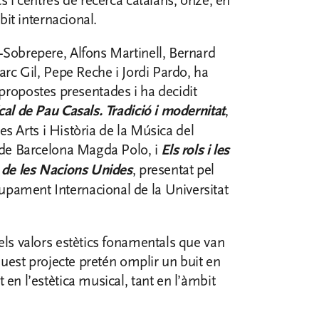
s i centres de recerca catalans; onze, en
bit internacional.
-Sobrepere, Alfons Martinell, Bernard
arc Gil, Pepe Reche i Jordi Pardo, ha
es propostes presentades i ha decidit
cal de Pau Casals. Tradició i modernitat
,
les Arts i Història de la Música del
t de Barcelona Magda Polo, i
Els rols i les
u de les Nacions Unides
, presentat pel
pament Internacional de la Universitat
els valors estètics fonamentals que van
Aquest projecte pretén omplir un buit en
en l’estètica musical, tant en l’àmbit