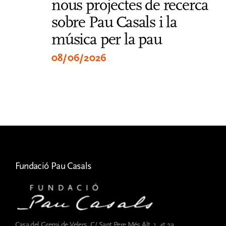
nous projectes de recerca
UN
sobre Pau Casals i la
re
música per la pau
Mè
2
08/06/2026
27
Fundació Pau Casals
Casa del Gremi de Velers. C/ Sant Pere Més Alt, 1, 4t 2a.