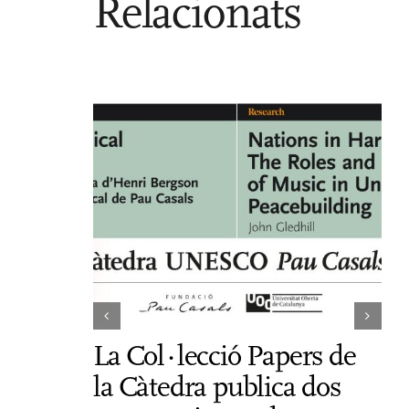
Relacionats
La Col·lecció Papers de
El
la Càtedra publica dos
co