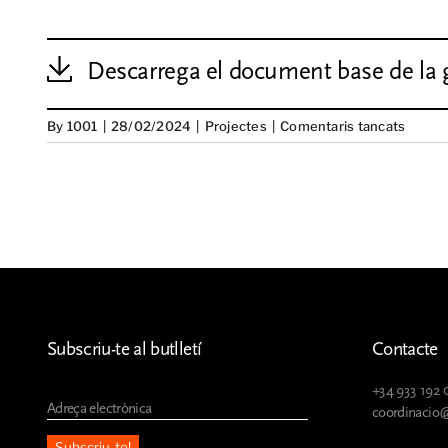
Descarrega el document base de la 
a
By
1001
|
28/02/2024
|
Projectes
|
Comentaris tancats
Educa
per
la
pau
des
dels
drets
cultura
Subscriu-te al butlletí
Contacte
+34 933 192 
coordinacio