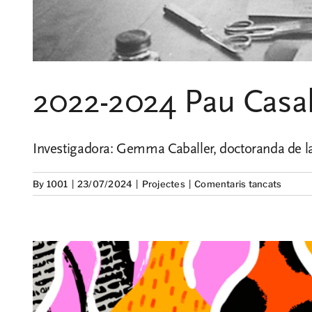
2022-2024 Pau Casals
Investigadora: Gemma Caballer, doctoranda de l
a
By
1001
|
23/07/2024
|
Projectes
|
Comentaris tancats
2022-
2024
Pau
Casals
i
l’Spani
Refug
Aid