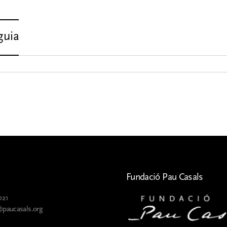
guia
r
ls
Fundació Pau Casals
021
@paucasals.org