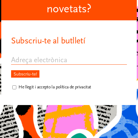
novetats?
Subscriu-te al butlletí
He llegit i accepto la política de privacitat