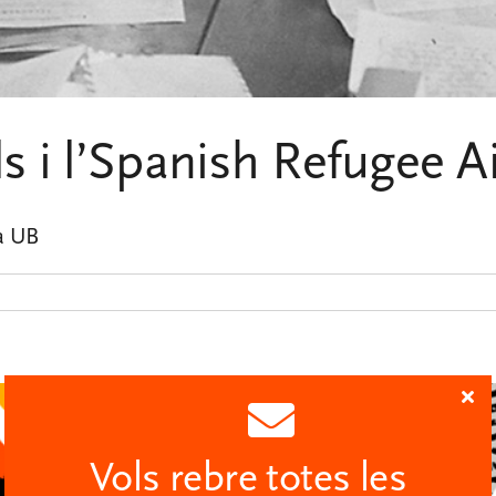
 i l’Spanish Refugee A
a UB
sh
ee
Vols rebre totes les