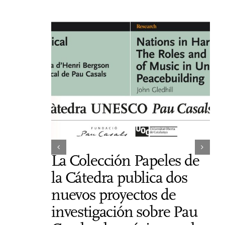
La Colección Papeles de
Do
la Cátedra publica dos
pr
nuevos proyectos de
y 
investigación sobre Pau
de