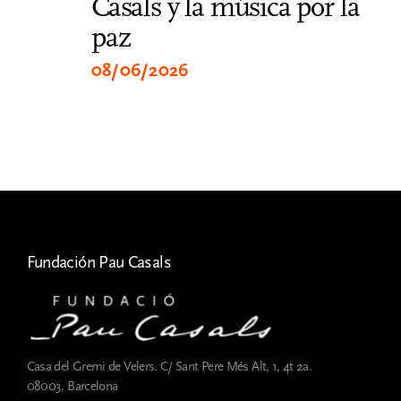
Casals y la música por la
be
paz
20
U
08/06/2026
13
Fundación Pau Casals
Casa del Gremi de Velers. C/ Sant Pere Més Alt, 1, 4t 2a.
08003, Barcelona