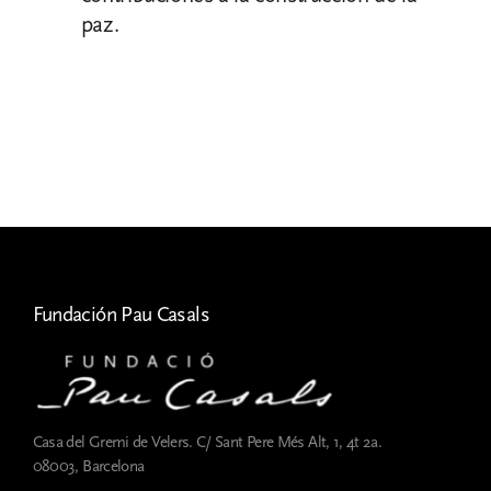
paz.
Fundación Pau Casals
Casa del Gremi de Velers. C/ Sant Pere Més Alt, 1, 4t 2a.
08003, Barcelona